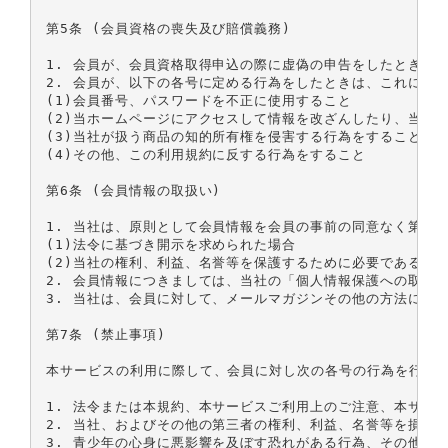
第5条 (会員資格の喪失及び賠償義務)

1. 会員が、会員資格取得申込の際に虚偽の申告をしたとき、
2. 会員が、以下の各号に定める行為をしたときは、これによ
(1)会員番号、パスワードを不正に使用すること

(2)当ホームページにアクセスして情報を改ざんしたり、当ホ
(3)当社が扱う商品の知的所有権を侵害する行為をすること

(4)その他、この利用規約に反する行為をすること

第6条 (会員情報の取扱い)

1. 当社は、原則として会員情報を会員の事前の同意なく第三
(1)法令に基づき開示を求められた場合

(2)当社の権利、利益、名誉等を保護するために必要であると当
2. 会員情報につきましては、当社の「個人情報保護への取組
3. 当社は、会員に対して、メールマガジンその他の方法によ
第7条 (禁止事項)

本サービスの利用に際して、会員に対し次の各号の行為を行うこ
1. 法令または本規約、本サービスご利用上のご注意、本サー
2. 当社、およびその他の第三者の権利、利益、名誉等を損ねる
3. 青少年の心身に悪影響を及ぼす恐れがある行為、その他公序