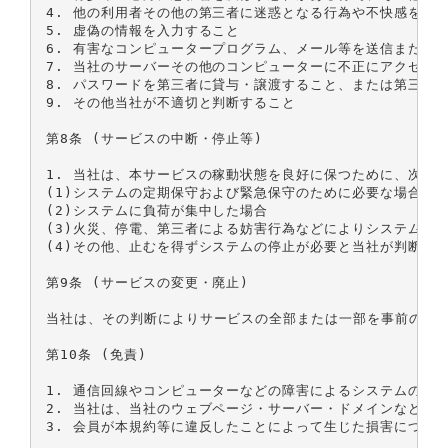
4. 他の利用者その他の第三者に迷惑となる行為や不快感を抱か
5. 虚偽の情報を入力すること

6. 有害なコンピュータープログラム、メール等を送信または書
7. 当社のサーバーその他のコンピューターに不正にアクセスす
8. パスワードを第三者に貸与・譲渡すること、または第三者と
9. その他当社が不適切と判断すること

第8条 (サービスの中断・停止等)

1. 当社は、本サービスの稼動状態を良好に保つために、次の
(1)システムの定期保守および緊急保守のために必要な場合

(2)システムに負荷が集中した場合

(3)火災、停電、第三者による妨害行為などによりシステムの運
(4)その他、止むを得ずシステムの停止が必要と当社が判断した
第9条 (サービスの変更・廃止)

当社は、その判断によりサービスの全部または一部を事前の通知
第10条 (免責)

1. 通信回線やコンピューターなどの障害によるシステムの中
2. 当社は、当社のウェブページ・サーバー・ドメインなどか
3. 会員が本規約等に違反したことによって生じた損害について